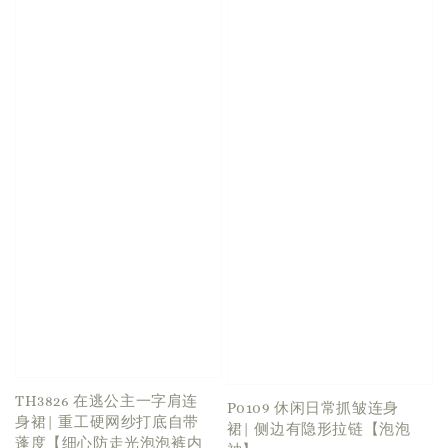
TH3826 在逃公主一字肩连
P0109 休闲日常抓皱连身
身裙| 重工硬网纱打底自带
裙| 侧边有隐形拉链【泡泡
蓬度【细心防走光泡泡裤内