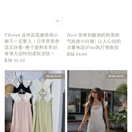
TH4948 这件花苞极简风小
D103 简单到极致的韩里韩
裙子一定要入！日常穿搭舒
气娃娃小白裙| 让人心动的
适又好看~整个面料非常好.
古董钩花&ins风打褶条纹
有弹力还特别柔软凉快！
Regular
RM 39.90
Regular
RM 42.50
price
price
Ready Stock
Ready Stock