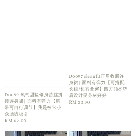
D0097 cleanfit正肩收腰连
身裙| 面料有弹力【可搭配
长裙/长裤叠穿】四方领&垫
D0099 氧气甜盐修身蕾丝拼
肩设计显身材好好
接连身裙| 面料有弹力【肩
Regular
RM 23.90
带可自行调节】我是被它小
price
众腰线吸引
Regular
RM 52.00
price