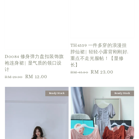
TH4559 一件多穿的浪漫挂
脖仙裙| 轻轻小露背刚刚好.
D0084 修身弹力盘扣装饰旗
重点不走光服帖！【显修
袍连身裙| 显气质的领口设
长】
计
Regular
Sale
RM 23.00
RM 45.90
Regular
Sale
RM 12.00
RM 29.90
price
price
price
price
Ready Stock
Ready Stock