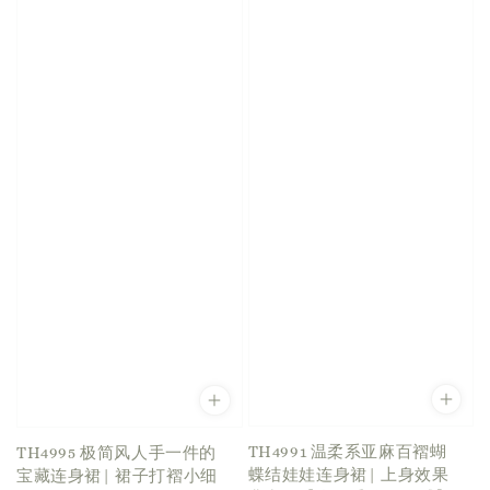
TH4991 温柔系亚麻百褶蝴
TH4995 极简风人手一件的
蝶结娃娃连身裙| 上身效果
宝藏连身裙| 裙子打褶小细