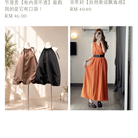
非常好【自然垂追飘逸感】
节显贵【有内里不透】最戳
Regular
RM 40.90
我的是它有口袋！
Regular
RM 45.00
price
price