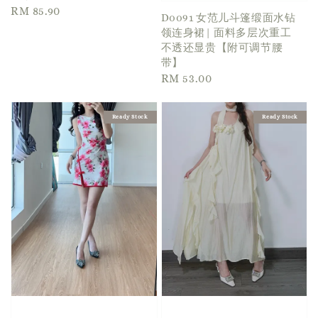
Regular
RM 85.90
D0091 女范儿斗篷缎面水钻
price
领连身裙| 面料多层次重工
不透还显贵【附可调节腰
带】
Regular
RM 53.00
price
Ready Stock
Ready Stock