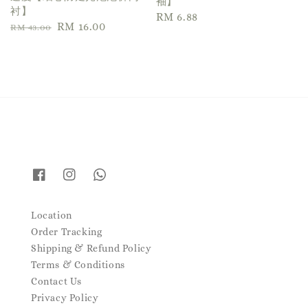
袖】
衬】
Regular
RM 6.88
Regular
Sale
RM 16.00
RM 43.00
price
price
price
Location
Order Tracking
Shipping & Refund Policy
Terms & Conditions
Contact Us
Privacy Policy