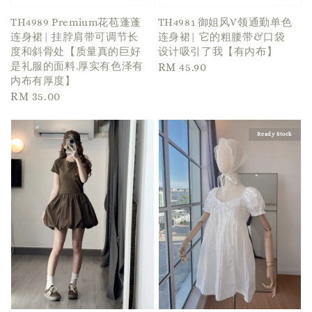
TH4989 Premium花苞蓬蓬
TH4981 御姐风V领通勤单色
连身裙| 挂脖肩带可调节长
连身裙| 它的粗腰带&口袋
度和斜骨处【质量真的巨好
设计吸引了我【有内布】
是礼服的面料.厚实有色泽有
Regular
RM 45.90
内布有厚度】
price
Regular
RM 35.00
price
Ready Stock