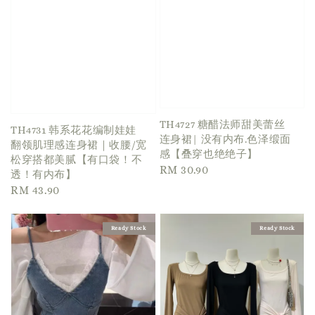
TH4727 糖醋法师甜美蕾丝
TH4731 韩系花花编制娃娃
连身裙| 没有内布.色泽缎面
翻领肌理感连身裙｜收腰/宽
感【叠穿也绝绝子】
松穿搭都美腻【有口袋！不
Regular
RM 30.90
透！有内布】
price
Regular
RM 43.90
price
Ready Stock
Ready Stock